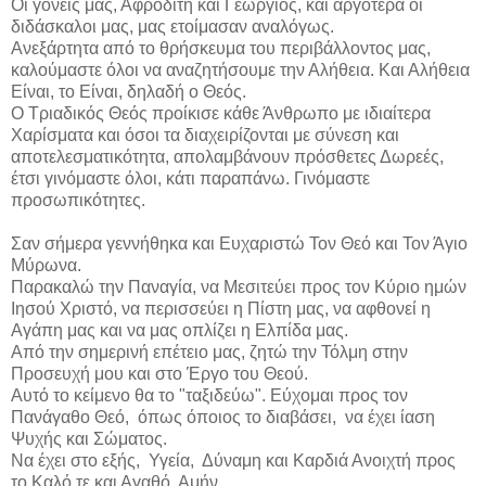
Οι γονείς μας, Αφροδίτη και Γεώργιος, και αργότερα οι
διδάσκαλοι μας, μας ετοίμασαν αναλόγως.
Ανεξάρτητα από το θρήσκευμα του περιβάλλοντος μας,
καλούμαστε όλοι να αναζητήσουμε την Αλήθεια. Και Αλήθεια
Είναι, το Είναι, δηλαδή ο Θεός.
Ο Τριαδικός Θεός προίκισε κάθε Άνθρωπο με ιδιαίτερα
Χαρίσματα και όσοι τα διαχειρίζονται με σύνεση και
αποτελεσματικότητα, απολαμβάνουν πρόσθετες Δωρεές,
έτσι γινόμαστε όλοι, κάτι παραπάνω. Γινόμαστε
προσωπικότητες.
Σαν σήμερα γεννήθηκα και Ευχαριστώ Τον Θεό και Τον Άγιο
Μύρωνα.
Παρακαλώ την Παναγία, να Μεσιτεύει προς τον Κύριο ημών
Ιησού Χριστό, να περισσεύει η Πίστη μας, να αφθονεί η
Αγάπη μας και να μας οπλίζει η Ελπίδα μας.
Από την σημερινή επέτειο μας, ζητώ την Τόλμη στην
Προσευχή μου και στο Έργο του Θεού.
Αυτό το κείμενο θα το "ταξιδεύω". Εύχομαι προς τον
Πανάγαθο Θεό, όπως όποιος το διαβάσει, να έχει ίαση
Ψυχής και Σώματος.
Να έχει στο εξής, Υγεία, Δύναμη και Καρδιά Ανοιχτή προς
το Καλό τε και Αγαθό. Αμήν.